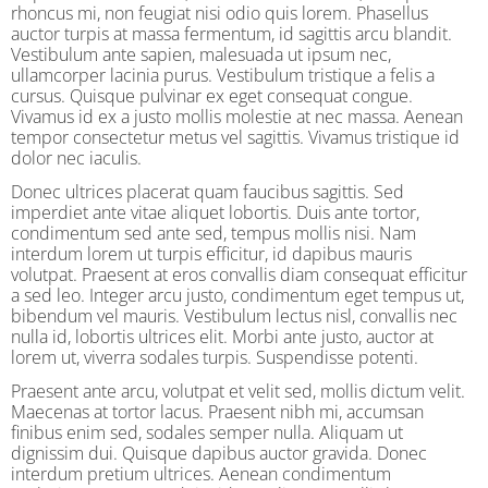
rhoncus mi, non feugiat nisi odio quis lorem. Phasellus
auctor turpis at massa fermentum, id sagittis arcu blandit.
Vestibulum ante sapien, malesuada ut ipsum nec,
ullamcorper lacinia purus. Vestibulum tristique a felis a
cursus. Quisque pulvinar ex eget consequat congue.
Vivamus id ex a justo mollis molestie at nec massa. Aenean
tempor consectetur metus vel sagittis. Vivamus tristique id
dolor nec iaculis.
Donec ultrices placerat quam faucibus sagittis. Sed
imperdiet ante vitae aliquet lobortis. Duis ante tortor,
condimentum sed ante sed, tempus mollis nisi. Nam
interdum lorem ut turpis efficitur, id dapibus mauris
volutpat. Praesent at eros convallis diam consequat efficitur
a sed leo. Integer arcu justo, condimentum eget tempus ut,
bibendum vel mauris. Vestibulum lectus nisl, convallis nec
nulla id, lobortis ultrices elit. Morbi ante justo, auctor at
lorem ut, viverra sodales turpis. Suspendisse potenti.
Praesent ante arcu, volutpat et velit sed, mollis dictum velit.
Maecenas at tortor lacus. Praesent nibh mi, accumsan
finibus enim sed, sodales semper nulla. Aliquam ut
dignissim dui. Quisque dapibus auctor gravida. Donec
interdum pretium ultrices. Aenean condimentum