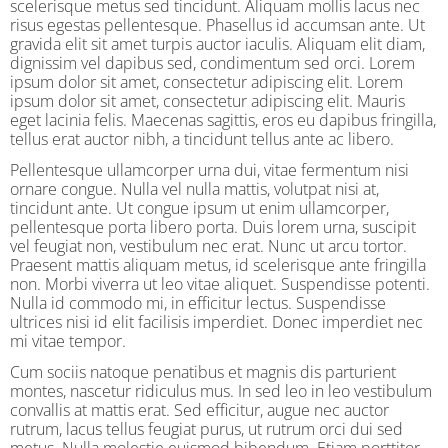
scelerisque metus sed tincidunt. Aliquam mollis lacus nec
risus egestas pellentesque. Phasellus id accumsan ante. Ut
gravida elit sit amet turpis auctor iaculis. Aliquam elit diam,
dignissim vel dapibus sed, condimentum sed orci. Lorem
ipsum dolor sit amet, consectetur adipiscing elit. Lorem
ipsum dolor sit amet, consectetur adipiscing elit. Mauris
eget lacinia felis. Maecenas sagittis, eros eu dapibus fringilla,
tellus erat auctor nibh, a tincidunt tellus ante ac libero.
Pellentesque ullamcorper urna dui, vitae fermentum nisi
ornare congue. Nulla vel nulla mattis, volutpat nisi at,
tincidunt ante. Ut congue ipsum ut enim ullamcorper,
pellentesque porta libero porta. Duis lorem urna, suscipit
vel feugiat non, vestibulum nec erat. Nunc ut arcu tortor.
Praesent mattis aliquam metus, id scelerisque ante fringilla
non. Morbi viverra ut leo vitae aliquet. Suspendisse potenti.
Nulla id commodo mi, in efficitur lectus. Suspendisse
ultrices nisi id elit facilisis imperdiet. Donec imperdiet nec
mi vitae tempor.
Cum sociis natoque penatibus et magnis dis parturient
montes, nascetur ridiculus mus. In sed leo in leo vestibulum
convallis at mattis erat. Sed efficitur, augue nec auctor
rutrum, lacus tellus feugiat purus, ut rutrum orci dui sed
metus. Nulla molestie euismod bibendum. Etiam porttitor