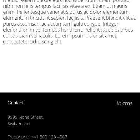
nibh non felis tempus facilisis vitae a ex. Etiam ut mauris
enim. Pellentesque venenatis purus ac dolor elementum,
elementum tincidunt sapien facilisis. Praesent blandit elit ac
purus accumsan, ac accumsan ligula congue. Integer
eleifend enim vel tempus hendrerit. Pellentesque dapibus
cursus diam vel iaculis. Lorem ipsum dolor sit amet,
consectetur adipiscing elit.
Contact
9999 None Street,
Switzerland
Freephone: +41 800 123 4567